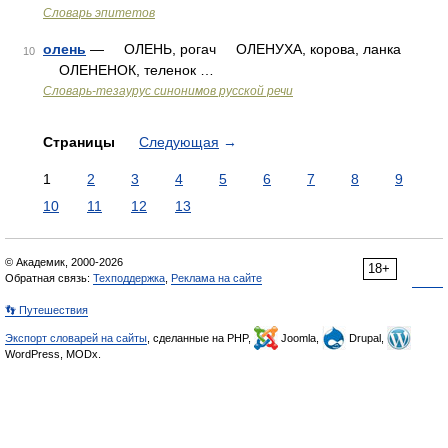
Словарь эпитетов
олень
— ОЛЕНЬ, рогач ОЛЕНУХА, корова, ланка
10
ОЛЕНЕНОК, теленок …
Словарь-тезаурус синонимов русской речи
Страницы
Следующая
→
1
2
3
4
5
6
7
8
9
10
11
12
13
© Академик, 2000-2026
18+
Обратная связь:
Техподдержка
,
Реклама на сайте
👣 Путешествия
Экспорт словарей на сайты
, сделанные на PHP,
Joomla,
Drupal,
WordPress, MODx.