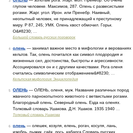
ОЛЕНЬ
— золотые рога. Жарг. мол. Пренебр. Об очень
3
глупом человеке. Максимов, 287. Олень с развесистыми
рогами. Жарг. угол. Ирон. или Пренебр. Наивный,
неопытный человек, не принадлежащий к преступному
миру. Р 87, 245; УМК. Олень хвост обмочил. Горьк.
О&#8230; …
Большой словарь русских поговорок
олень
— занимал важное место в мифологии и верованиях
4
кельтов. Так, олень почитался как символ плодородия и
жизненных сил, достоинства, быстроты и агрессивности.
Ассоциировался он и с другими качествами. Рога оленя
считались символическим отображением&#8230; …
Кельтская мифология. Энциклопедия
ОЛЕНЬ
— ОЛЕНЬ, оленя, муж. Название различных пород
5
жвачного парнокопытного животного с ветвистыми рогами.
Благородный олень. Северный олень. Езда на оленях.
Толковый словарь Ушакова. Д.Н. Ушаков. 1935 1940 …
Толковый словарь Ушакова
олень
— олешек, козуля, елень, рогач, косуля, лань,
6
изюбрь, пыжик, саёк, лось, кабарга Словарь русских