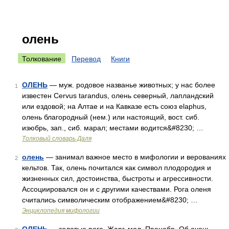
олень
Толкование
Перевод
Книги
ОЛЕНЬ
— муж. родовое названье животных; у нас более
1
известен Cervus tarandus, олень северный, лапландский
или ездовой; на Алтае и на Кавказе есть союз elaphus,
олень благородный (нем.) или настоящий, вост. сиб.
изюбрь, зап., сиб. марал; местами водится&#8230; …
Толковый словарь Даля
олень
— занимал важное место в мифологии и верованиях
2
кельтов. Так, олень почитался как символ плодородия и
жизненных сил, достоинства, быстроты и агрессивности.
Ассоциировался он и с другими качествами. Рога оленя
считались символическим отображением&#8230; …
Энциклопедия мифологии