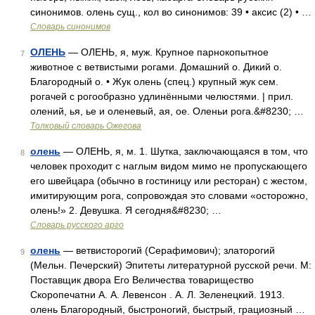
синонимов. олень сущ., кол во синонимов: 39 • аксис (2) • …
Словарь синонимов
ОЛЕНЬ
— ОЛЕНЬ, я, муж. Крупное парнокопытное
7
животное с ветвистыми рогами. Домашний о. Дикий о.
Благородный о. • Жук олень (спец.) крупный жук сем.
рогачей с рогообразно удлинёнными челюстями. | прил.
олений, ья, ье и оленевый, ая, ое. Оленьи рога.&#8230; …
Толковый словарь Ожегова
олень
— ОЛЕНЬ, я, м. 1. Шутка, заключающаяся в том, что
8
человек проходит с наглым видом мимо не пропускающего
его швейцара (обычно в гостиницу или ресторан) с жестом,
имитирующим рога, сопровождая это словами «осторожно,
олень!» 2. Девушка. Я сегодня&#8230; …
Словарь русского арго
олень
— ветвисторогий (Серафимович); златорогий
9
(Мельн. Печерский) Эпитеты литературной русской речи. М:
Поставщик двора Его Величества товарищество
Скоропечатни А. А. Левенсон . А. Л. Зеленецкий. 1913.
олень Благородный, быстроногий, быстрый, грациозный …